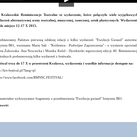
 Krakowskie Reminiscencje Teatralne to wydarzenie, które połączyło wiele wyjątkowyc
arzeń alternatywnej sceny teatralnej, muzycznej, tanecznej, sztuk plastycznych. Wydarzeni
ło miejsce 12-17 X 2015.
edstawiamy Państwu pierwszą odsłonę relacji z kilku wydarzeń: "Ewolucji Gwiazd" autorstw
tytutu B61, wernisażu Marty Sali - "Królestwa - Podwójne Zaprzeczenia" - o wystawie opowiad
ta Żukowska. Ana Nownicka i Monika Kufel - Dyrektorki tegorocznej edycji 40. Reminiscencj
tralnych podsumowują kilka wydarzeń z festiwalu.
tiwal trwa do 17 X w przestrzeni Krakowa, wydarzenia i wszelkie informacje dostępne na:
p://krt-festival.pl/?lang=pl
tps://www.facebook.com/RMNSC.FESTIVAL/
aterialne wykorzystano fragmenty z przedstawienia "Ewolucja gwiazd" Instytutu B61.
owrót