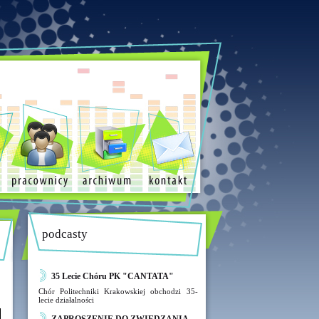
podcasty
35 Lecie Chóru PK "CANTATA"
Chór Politechniki Krakowskiej obchodzi 35-
lecie działalności