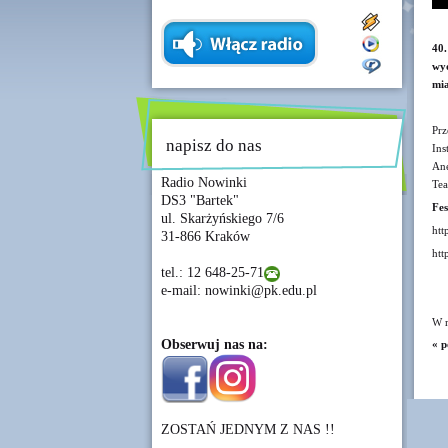
40.
wyd
mia
Prz
napisz do nas
Ins
Ane
Radio Nowinki
Tea
DS3 "Bartek"
Fes
ul. Skarżyńskiego 7/6
htt
31-866 Kraków
ht
tel.: 12 648-25-71
e-mail: nowinki@pk.edu.pl
W m
Obserwuj nas na:
« p
ZOSTAŃ JEDNYM Z NAS !!