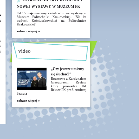
ZAPROSZENIE DO ZWIEDZANIA
NOWEJ WYSTAWY W MUZEUM PK
Od 15 maja możemy zwiedzać nową wystawę w
h
Muzeum Politechniki Krakowskiej- "50 lat
e
tradycji Kościuszkowskiej na Politechnice
Krakowskiej"
zobacz więcej »
a
a
video
i
„Czy jeszcze umiemy
się słuchać?”
Rozmowa z Kardynałem
Grzegorzem Rysiem
którą prowadził JM
Rektor PK prof. Andrzej
Szarata
zobacz więcej »