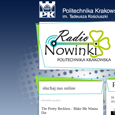
słuchaj nas online
16.
aktualnie gramy:
201
The Pretty Reckless - Make Me Wanna
Die