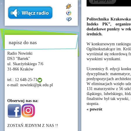
Politechnika Krakowska 
Indeks PK”, organiz
dodatkowe punkty w rekru
średnich.
napisz do nas
W konkursowym rankingu n
Ogólnokształcące im. Kró
Radio Nowinki
wyróżniał się rekordową fr
DS3 "Bartek"
wysokimi wynikami.
ul. Skarżyńskiego 7/6
Uczestnicy 8. edycji konk
31-866 Kraków
dyscyplinach: matematyce, 
predyspozycjach architekt
tel.: 12 648-25-71
W eliminacjach wzięło udz
e-mail: nowinki@pk.edu.pl
131 maturzystów z 56 szk
śląskiego, lubelskiego, łó
finalistów był tak wysoki, 
Obserwuj nas na:
stopnia.
« powrót
ZOSTAŃ JEDNYM Z NAS !!