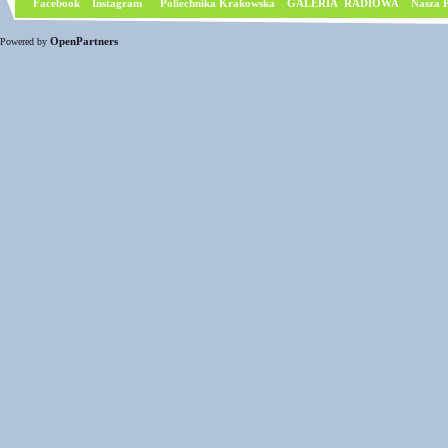
Facebook
I
nstagram
Poliechnika Krakowska
GALERIA RADIOWA
Nasza P
OpenPartners
Powered by