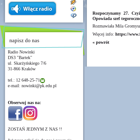
Rozpoczynamy 27. Czyży
Opowiada szef tegoroczne
Rozmawiała Mila Gromys
Więcej info:
https://www.
napisz do nas
« powrót
Radio Nowinki
DS3 "Bartek"
ul. Skarżyńskiego 7/6
31-866 Kraków
tel.: 12 648-25-71
e-mail: nowinki@pk.edu.pl
Obserwuj nas na:
ZOSTAŃ JEDNYM Z NAS !!