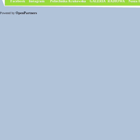
Facebook
I
nstagram
Poliechnika Krakowska
GALERIA RADIOWA
Nasza P
OpenPartners
Powered by