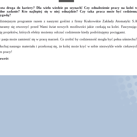
sta droga do kariery? Dla wielu wiedzie po szynach! Czy odnalezienie pracy na kolei t
udne zadanie? Kto najlepiej się w niej odnajdzie? Czy taka praca może być codzienn
zygodą?
zisiejszym programie razem z naszymi gośćmi z firmy Krakowskie Zakłady Atomatyki S.A
taramy się otworzyć przed Wami świat nowych możliwości jakie czekają na kolei. Fascynując
ję projektów, których efekty możemy odczuć codziennie kiedy podróżujęmy pociągami.
 pasja może zamienić się w pracę marzeń. Co zrobić by codzienność mogła być pełna uśmiechu
łuchaj naszego materiału i przekonaj się, że kolej może kryć w sobie niezwykle wiele ciekawyc
m pracy!
owrót