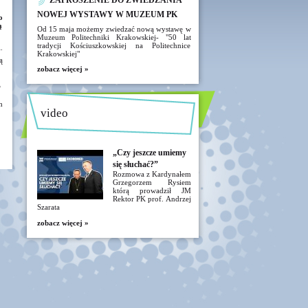
ZAPROSZENIE DO ZWIEDZANIA
NOWEJ WYSTAWY W MUZEUM PK
o
ą
Od 15 maja możemy zwiedzać nową wystawę w
Muzeum Politechniki Krakowskiej- "50 lat
tradycji Kościuszkowskiej na Politechnice
.
Krakowskiej"
ą
zobacz więcej »
?
h
video
„Czy jeszcze umiemy
się słuchać?”
Rozmowa z Kardynałem
Grzegorzem Rysiem
którą prowadził JM
Rektor PK prof. Andrzej
Szarata
zobacz więcej »