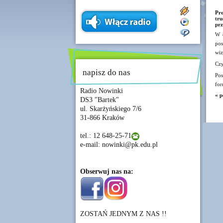
Pro
tr
pr
W d
pos
wiz
Czy
napisz do nas
Pos
for
Radio Nowinki
« p
DS3 "Bartek"
ul. Skarżyńskiego 7/6
31-866 Kraków
tel.: 12 648-25-71
e-mail: nowinki@pk.edu.pl
Obserwuj nas na:
ZOSTAŃ JEDNYM Z NAS !!