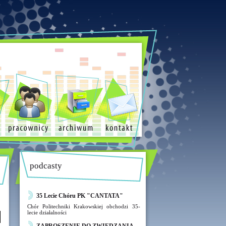
podcasty
35 Lecie Chóru PK "CANTATA"
Chór Politechniki Krakowskiej obchodzi 35-
lecie działalności