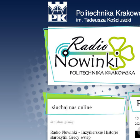
słuchaj nas online
12.
aktualnie gramy:
202
Radio Nowinki - Inzynierskie Historie
starozytni Grecy wstep