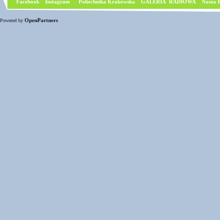
Facebook
I
nstagram
Poliechnika Krakowska
GALERIA RADIOWA
Nasza P
OpenPartners
Powered by