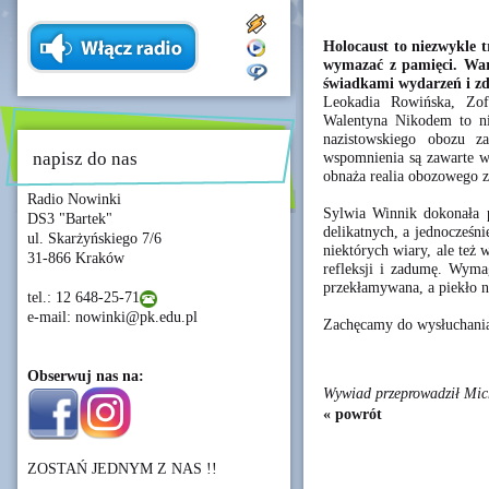
Holocaust to niezwykle 
wymazać z pamięci. War
świadkami wydarzeń i zdo
Leokadia Rowińska, Zof
Walentyna Nikodem to nie
nazistowskiego obozu z
napisz do nas
wspomnienia są zawarte w 
obnaża realia obozowego z
Radio Nowinki
Sylwia Winnik dokonała p
DS3 "Bartek"
delikatnych, a jednocześn
ul. Skarżyńskiego 7/6
niektórych wiary, ale też w
31-866 Kraków
refleksji i zadumę. Wyma
przekłamywana, a piekło 
tel.: 12 648-25-71
e-mail: nowinki@pk.edu.pl
Zachęcamy do wysłuchania
Obserwuj nas na:
Wywiad przeprowadził Mic
« powrót
ZOSTAŃ JEDNYM Z NAS !!