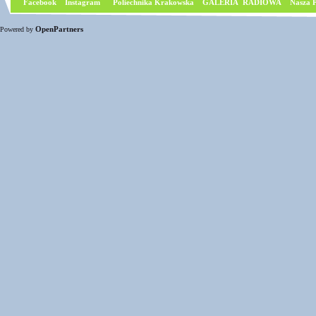
Facebook
I
nstagram
Poliechnika Krakowska
GALERIA RADIOWA
Nasza P
OpenPartners
Powered by