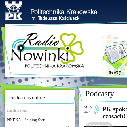
Podcasty
słuchaj nas online
07.10
PK spoko
aktualnie gramy:
2022
czasach!
NNEKA - Shining Star