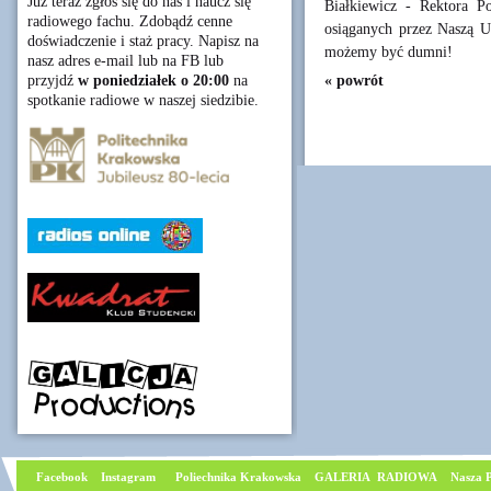
Już teraz zgłoś się do nas i naucz się
Białkiewicz - Rektora P
radiowego fachu. Zdobądź cenne
osiąganych przez Naszą Uc
doświadczenie i staż pracy. Napisz na
możemy być dumni!
nasz adres e-mail lub na FB lub
« powrót
przyjdź
w poniedziałek o 20:00
na
spotkanie radiowe w naszej siedzibie.
Facebook
I
nstagram
Poliechnika Krakowska
GALERIA RADIOWA
Nasza P