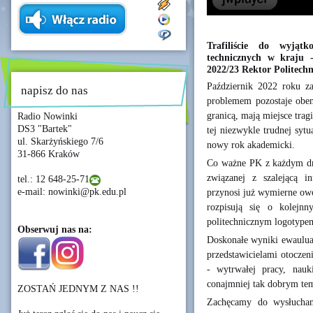
Trafiliście do wyjątk
technicznych w kraju 
2022/23 Rektor Politech
Październik 2022 roku z
napisz do nas
problemem pozostaje oben
granicą, mają miejsce tra
Radio Nowinki
DS3 "Bartek"
tej niezwykle trudnej syt
ul. Skarżyńskiego 7/6
nowy rok akademicki.
31-866 Kraków
Co ważne PK z każdym dni
związanej z szalejącą in
tel.: 12 648-25-71
e-mail: nowinki@pk.edu.pl
przynosi już wymierne owo
rozpisują się o kolejn
politechnicznym logotype
Obserwuj nas na:
Doskonałe wyniki ewauluac
przedstawicielami otoczen
- wytrwałej pracy, nau
conajmniej tak dobrym tem
ZOSTAŃ JEDNYM Z NAS !!
Zachęcamy do wysłuchan