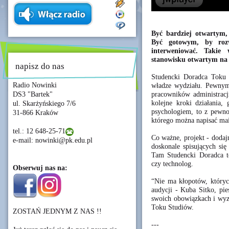
Być bardziej otwartym, 
Być gotowym, by rozw
interweniować. Takie
stanowisku otwartym na
napisz do nas
Studencki Doradca Toku 
Radio Nowinki
władze wydziału. Pewnym
pracowników administracji
DS3 "Bartek"
kolejne kroki działania, 
ul. Skarżyńskiego 7/6
psychologiem, to z pewno
31-866 Kraków
którego można napisać mai
tel.: 12 648-25-71
Co ważne, projekt - dodajm
e-mail: nowinki@pk.edu.pl
doskonale spisujących się
Tam Studencki Doradca to
czy technolog.
Obserwuj nas na:
“Nie ma kłopotów, których
audycji - Kuba Sitko, pi
swoich obowiązkach i wy
Toku Studiów.
ZOSTAŃ JEDNYM Z NAS !!
---