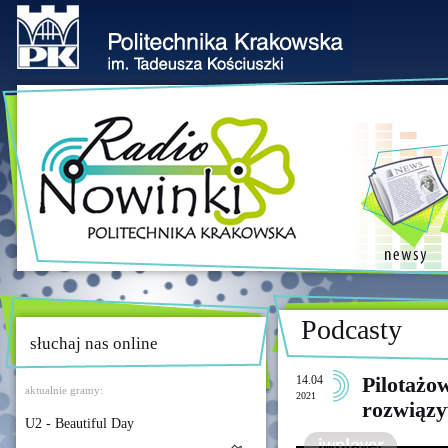
Podcasty
słuchaj nas online
14.04
Pilotażo
aktualnie gramy:
2021
rozwiąz
U2 - Beautiful Day