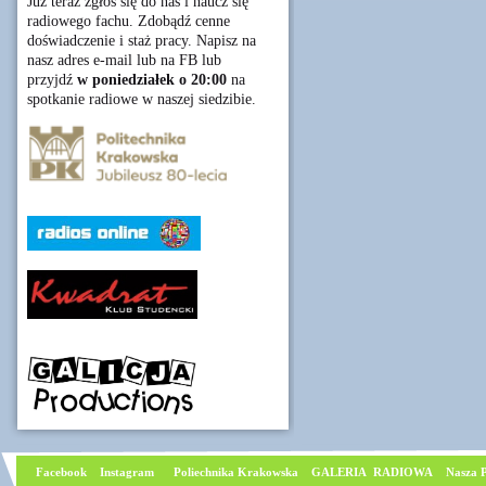
Już teraz zgłoś się do nas i naucz się
radiowego fachu. Zdobądź cenne
doświadczenie i staż pracy. Napisz na
nasz adres e-mail lub na FB lub
przyjdź
w poniedziałek o 20:00
na
spotkanie radiowe w naszej siedzibie.
Facebook
I
nstagram
Poliechnika Krakowska
GALERIA RADIOWA
Nasza P