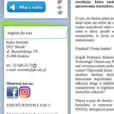
rewolucja, która zac
opracowania teoretyków.
O tym, że chemia pełna je
skład nijak nie mówi do c
trudno uzmysłowić sobie w
sobie w łatwy sposób w
napisz do nas
zrozumienia, w życiu co
zastosowanie.
Radio Nowinki
DS3 "Bartek"
Przykład? Proszę bardzo!
ul. Skarżyńskiego 7/6
31-866 Kraków
Zespół Profesora Radomir
Technologii Chemicznej P
tel.: 12 648-25-71
nad otrzymywaniem preku
e-mail: nowinki@pk.edu.pl
ważne? Odpowiedź brzmi kr
możliwe bardziej ekolo
hamowanie dojrzewania 
odkrycia mogą w najbliż
Obserwuj nas na:
transportowej w logisty
niezwykle ciekawie?
Więcej o pasji do chemii,
fartuchów, w rozmowie 
ZOSTAŃ JEDNYM Z NAS !!
WIiTCh, kierującym praca