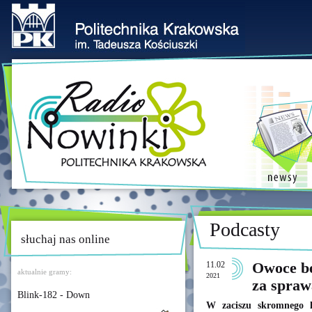
Podcasty
słuchaj nas online
11.02
Owoce bę
aktualnie gramy:
2021
za spra
Blink-182 - Down
W zaciszu skromnego l