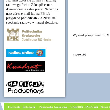
Już teraz zgłoś się do nas i naucz się
radiowego fachu. Zdobądź cenne
doświadczenie i staż pracy. Napisz na
nasz adres e-mail lub na FB lub
przyjdź
w poniedziałek o 20:00
na
spotkanie radiowe w naszej siedzibie.
Wywiad przeprowadził: Mi
« powrót
Facebook
I
nstagram
Poliechnika Krakowska
GALERIA RADIOWA
Nasza P