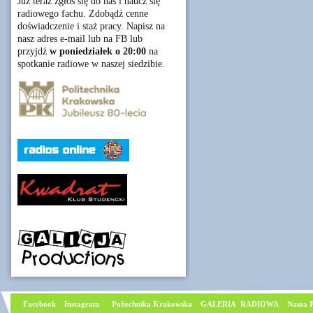
Już teraz zgłoś się do nas i naucz się
radiowego fachu. Zdobądź cenne
doświadczenie i staż pracy. Napisz na
nasz adres e-mail lub na FB lub
przyjdź
w poniedziałek o 20:00
na
spotkanie radiowe w naszej siedzibie.
Facebook
I
nstagram
Poliechnika Krakowska
GALERIA RADIOWA
Nasza P