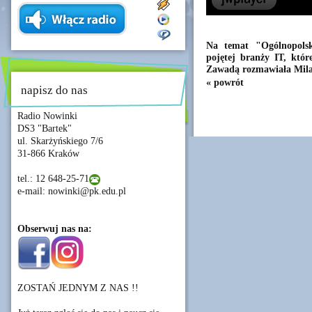
Na temat "Ogólnopolsk
pojętej branży IT, któ
Zawadą rozmawiała Mil
« powrót
napisz do nas
Radio Nowinki
DS3 "Bartek"
ul. Skarżyńskiego 7/6
31-866 Kraków
tel.: 12 648-25-71
e-mail: nowinki@pk.edu.pl
Obserwuj nas na:
ZOSTAŃ JEDNYM Z NAS !!