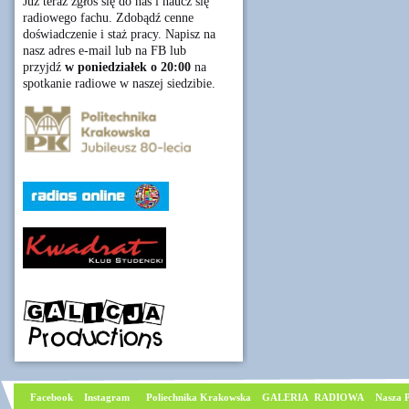
Już teraz zgłoś się do nas i naucz się
radiowego fachu. Zdobądź cenne
doświadczenie i staż pracy. Napisz na
nasz adres e-mail lub na FB lub
przyjdź
w poniedziałek o 20:00
na
spotkanie radiowe w naszej siedzibie.
Facebook
I
nstagram
Poliechnika Krakowska
GALERIA RADIOWA
Nasza P