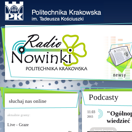
Podcasty
słuchaj nas online
11.03
"Ogólnop
aktualnie gramy:
2015
wiedzieć
Live - Graze