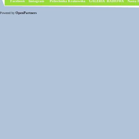
Facebook
I
nstagram
Poliechnika Krakowska
GALERIA RADIOWA
Nasza P
OpenPartners
Powered by