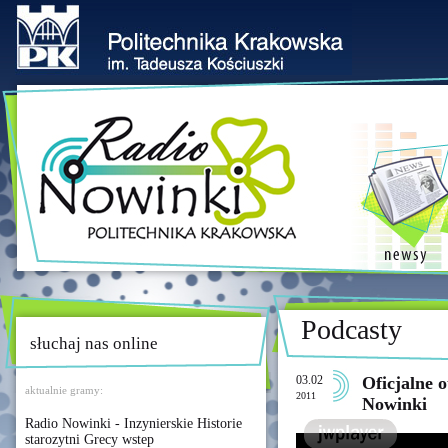
Podcasty
słuchaj nas online
03.02
Oficjalne 
aktualnie gramy:
2011
Nowinki
Radio Nowinki - Inzynierskie Historie
starozytni Grecy wstep