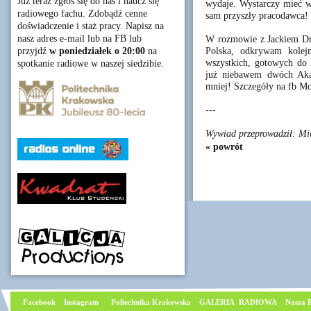
Już teraz zgłoś się do nas i naucz się
wydaje. Wystarczy mieć w
radiowego fachu. Zdobądź cenne
sam przyszły pracodawca! 
doświadczenie i staż pracy. Napisz na
nasz adres e-mail lub na FB lub
W rozmowie z Jackiem Dr
Polska, odkrywam kolejn
przyjdź
w poniedziałek o 20:00
na
wszystkich, gotowych do 
spotkanie radiowe w naszej siedzibie.
już niebawem dwóch Akad
mniej! Szczegóły na fb Mo
---
Wywiad przeprowadził: Mic
« powrót
Facebook
I
nstagram
Poliechnika Krakowska
GALERIA RADIOWA
Nasza P