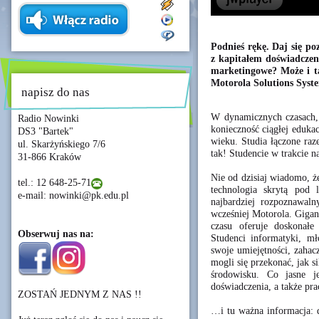
Podnieś rękę. Daj się po
z kapitałem doświadczen
marketingowe? Może i tak
Motorola Solutions Syst
napisz do nas
W dynamicznych czasach,
Radio Nowinki
konieczność ciągłej eduka
DS3 "Bartek"
wieku. Studia łączone ra
ul. Skarżyńskiego 7/6
tak! Studencie w trakcie 
31-866 Kraków
Nie od dzisiaj wiadomo, ż
tel.: 12 648-25-71
technologia skrytą pod 
e-mail: nowinki@pk.edu.pl
najbardziej rozpoznawal
wcześniej Motorola. Gigan
czasu oferuje doskonałe
Obserwuj nas na:
Studenci informatyki, m
swoje umiejętności, zahac
mogli się przekonać, jak s
środowisku. Co jasne j
doświadczenia, a także pra
ZOSTAŃ JEDNYM Z NAS !!
…i tu ważna informacja: d