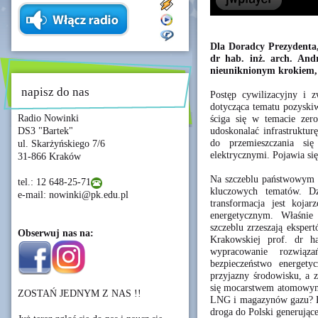
Dla Doradcy Prezydenta,
dr hab. inż. arch. Andr
nieuniknionym krokiem, k
napisz do nas
Postęp cywilizacyjny i z
dotycząca tematu pozyskiw
Radio Nowinki
ściga się w temacie zero
udoskonalać infrastruktur
DS3 "Bartek"
do przemieszczania się
ul. Skarżyńskiego 7/6
elektrycznymi. Pojawia si
31-866 Kraków
Na szczeblu państwowym t
tel.: 12 648-25-71
kluczowych tematów. Dz
e-mail: nowinki@pk.edu.pl
transformacja jest koja
energetycznym. Właśni
szczeblu zrzeszają eksper
Obserwuj nas na:
Krakowskiej prof. dr ha
wypracowanie rozwiąz
bezpieczeństwo energety
przyjazny środowisku, a 
się mocarstwem atomowym,
ZOSTAŃ JEDNYM Z NAS !!
LNG i magazynów gazu? Pyt
droga do Polski generujące