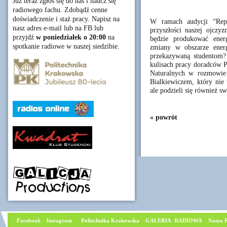
Już teraz zgłoś się do nas i naucz się
radiowego fachu. Zdobądź cenne
doświadczenie i staż pracy. Napisz na
W ramach audycji “Rep
nasz adres e-mail lub na FB lub
przyszłości naszej ojczyz
przyjdź
w poniedziałek o 20:00
na
będzie produkować energ
spotkanie radiowe w naszej siedzibie.
zmiany w obszarze ener
przekazywaną studentom? 
kulisach pracy doradców P
Naturalnych w rozmowie 
Bialkiewiczem, który nie t
ale podzieli się również 
« powrót
Facebook
I
nstagram
Poliechnika Krakowska
GALERIA RADIOWA
Nasza P