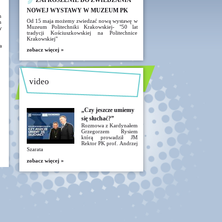
ZAPROSZENIE DO ZWIEDZANIA
NOWEJ WYSTAWY W MUZEUM PK
h
Od 15 maja możemy zwiedzać nową wystawę w
h
Muzeum Politechniki Krakowskiej- "50 lat
y
tradycji Kościuszkowskiej na Politechnice
Krakowskiej"
a
zobacz więcej »
video
„Czy jeszcze umiemy
się słuchać?”
Rozmowa z Kardynałem
Grzegorzem Rysiem
którą prowadził JM
Rektor PK prof. Andrzej
Szarata
zobacz więcej »