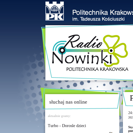
słuchaj nas online
24.
aktualnie gramy:
202
Turbo - Dorosle dzieci
Sty
pun