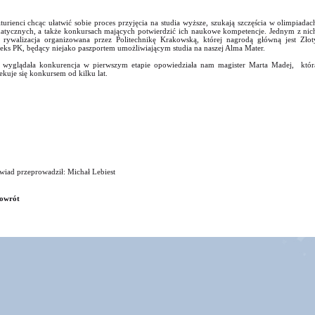
turienci chcąc ułatwić sobie proces przyjęcia na studia wyższe, szukają szczęścia w olimpiadac
atycznych, a także konkursach mających potwierdzić ich naukowe kompetencje. Jednym z nic
t rywalizacja organizowana przez Politechnikę Krakowską, której nagrodą główną jest Złot
eks PK, będący niejako paszportem umożliwiającym studia na naszej Alma Mater.
 wyglądała konkurencja w pierwszym etapie opowiedziała nam magister Marta Madej, któr
ekuje się konkursem od kilku lat.
iad przeprowadził: Michał Lebiest
owrót