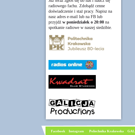
Już teraz zgłoś się do nas i naucz się
radiowego fachu. Zdobądź cenne
doświadczenie i staż pracy. Napisz na
nasz adres e-mail lub na FB lub
przyjdź
w poniedziałek o 20:00
na
spotkanie radiowe w naszej siedzibie.
Facebook
I
nstagram
Poliechnika Krakowska
GAL