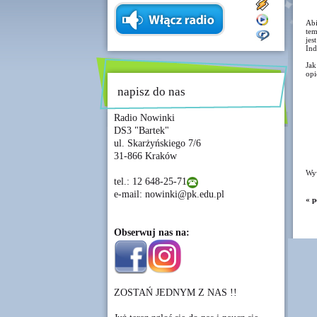
Abi
tem
jes
Ind
Jak
opi
napisz do nas
Radio Nowinki
DS3 "Bartek"
ul. Skarżyńskiego 7/6
31-866 Kraków
Wyw
tel.: 12 648-25-71
e-mail: nowinki@pk.edu.pl
« p
Obserwuj nas na:
ZOSTAŃ JEDNYM Z NAS !!