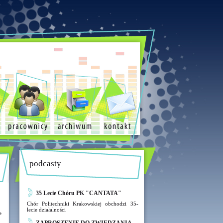
podcasty
35 Lecie Chóru PK "CANTATA"
Chór Politechniki Krakowskiej obchodzi 35-
lecie działalności
e