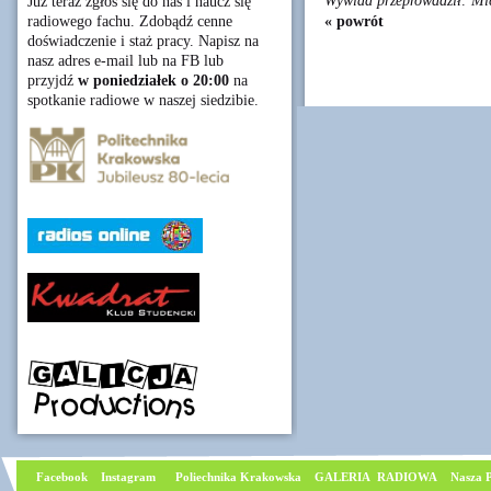
Wywiad przeprowadził: Mic
Już teraz zgłoś się do nas i naucz się
« powrót
radiowego fachu. Zdobądź cenne
doświadczenie i staż pracy. Napisz na
nasz adres e-mail lub na FB lub
przyjdź
w poniedziałek o 20:00
na
spotkanie radiowe w naszej siedzibie.
Facebook
I
nstagram
Poliechnika Krakowska
GALERIA RADIOWA
Nasza P