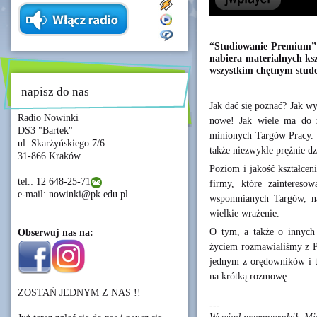
“Studiowanie Premium” t
nabiera materialnych ksz
wszystkim chętnym stude
napisz do nas
Jak dać się poznać? Jak w
Radio Nowinki
nowe! Jak wiele ma do 
DS3 "Bartek"
minionych Targów Pracy. W
ul. Skarżyńskiego 7/6
także niezwykle prężnie dz
31-866 Kraków
Poziom i jakość kształcen
tel.: 12 648-25-71
firmy, które zaintereso
e-mail: nowinki@pk.edu.pl
wspomnianych Targów, na 
wielkie wrażenie.
O tym, a także o innyc
Obserwuj nas na:
życiem rozmawialiśmy z P
jednym z orędowników i t
na krótką rozmowę.
ZOSTAŃ JEDNYM Z NAS !!
---