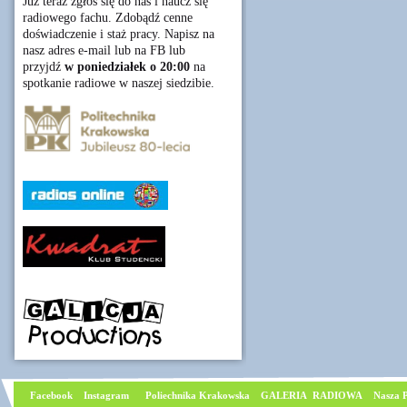
Już teraz zgłoś się do nas i naucz się
radiowego fachu. Zdobądź cenne
doświadczenie i staż pracy. Napisz na
nasz adres e-mail lub na FB lub
przyjdź
w poniedziałek o 20:00
na
spotkanie radiowe w naszej siedzibie.
Facebook
I
nstagram
Poliechnika Krakowska
GALERIA RADIOWA
Nasza P