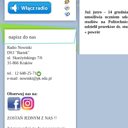
Już jutro – 14 grudnia 
umożliwia uczniom szk
studiów na Politechni
udzielił prorektor ds. s
« powrót
napisz do nas
Radio Nowinki
DS3 "Bartek"
ul. Skarżyńskiego 7/6
31-866 Kraków
tel.: 12 648-25-71
e-mail: nowinki@pk.edu.pl
Obserwuj nas na:
ZOSTAŃ JEDNYM Z NAS !!