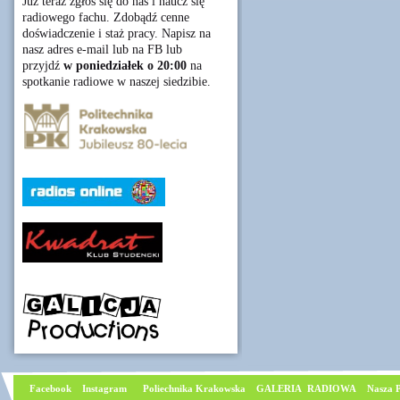
Już teraz zgłoś się do nas i naucz się
radiowego fachu. Zdobądź cenne
doświadczenie i staż pracy. Napisz na
nasz adres e-mail lub na FB lub
przyjdź
w poniedziałek o 20:00
na
spotkanie radiowe w naszej siedzibie.
Facebook
I
nstagram
Poliechnika Krakowska
GALERIA RADIOWA
Nasza P