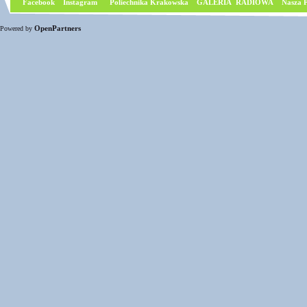
Facebook
I
nstagram
Poliechnika Krakowska
GALERIA RADIOWA
Nasza P
OpenPartners
Powered by