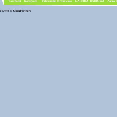
Facebook
I
nstagram
Poliechnika Krakowska
GALERIA RADIOWA
Nasza P
OpenPartners
Powered by