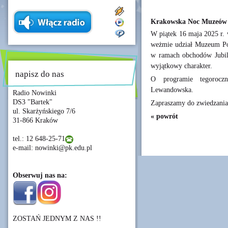
Krakowska Noc Muzeów 
W piątek 16 maja 2025 r.
weżmie udział Muzeum Pol
w ramach obchodów Jubile
wyjątkowy charakter.
napisz do nas
O programie tegoroc
Lewandowska.
Radio Nowinki
DS3 "Bartek"
Zapraszamy do zwiedzania
ul. Skarżyńskiego 7/6
« powrót
31-866 Kraków
tel.: 12 648-25-71
e-mail: nowinki@pk.edu.pl
Obserwuj nas na:
ZOSTAŃ JEDNYM Z NAS !!