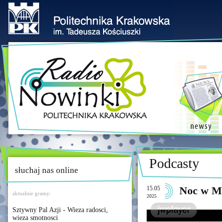
Podcasty
słuchaj nas online
15.05
Noc w Mu
aktualnie gramy:
2025
Sztywny Pal Azji - Wieza radosci,
wieza smotnosci