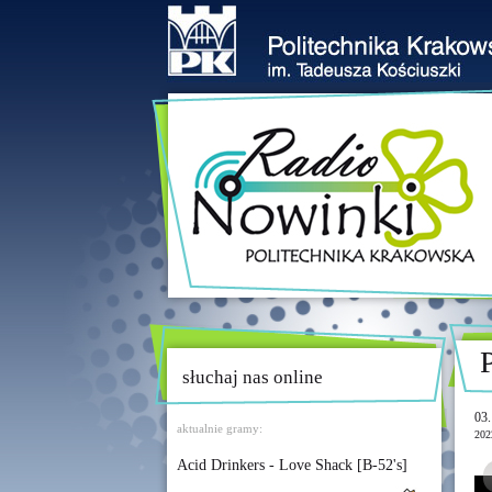
słuchaj nas online
03.
aktualnie gramy:
202
Acid Drinkers - Love Shack [B-52's]