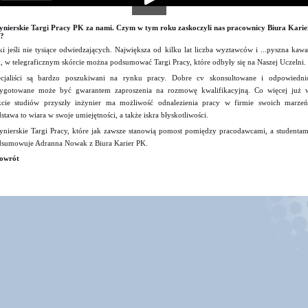
ynierskie Targi Pracy PK za nami. Czym w tym roku zaskoczyli nas pracownicy Biura Karie
?
ki jeśli nie tysiące odwiedzających. Największa od kilku lat liczba wyztawców i ...pyszna kawa
, w telegraficznym skórcie można podsumować Targi Pracy, które odbyły się na Naszej Uczelni.
cjaliści są bardzo poszukiwani na rynku pracy. Dobre cv skonsultowane i odpowiedni
ygotowane może być gwarantem zaproszenia na rozmowę kwalifikacyjną. Co więcej już 
kcie studiów przyszły inżynier ma możliwość odnalezienia pracy w firmie swoich marzeń
stawa to wiara w swoje umiejętności, a także iskra błyskotliwości.
ynierskie Targi Pracy, które jak zawsze stanowią pomost pomiędzy pracodawcami, a studentam
sumowuje Adranna Nowak z Biura Karier PK.
owrót