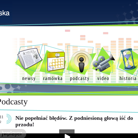
Podcasty
11
Nie popełniać błędów. Z podniesioną głową iść do
2
przodu!