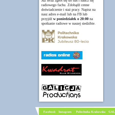
Już teraz zgłoś się do nas i naucz się
radiowego fachu. Zdobądź cenne
doświadczenie i staż pracy. Napisz na
nasz adres e-mail lub na FB lub
przyjdź
w poniedziałek o 20:00
na
spotkanie radiowe w naszej siedzibie.
Facebook
I
nstagram
Poliechnika Krakowska
GAL