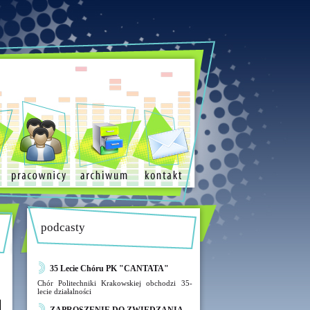
podcasty
35 Lecie Chóru PK "CANTATA"
Chór Politechniki Krakowskiej obchodzi 35-
lecie działalności