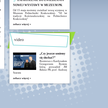
ZAPROSZENIE DO ZWIEDZANIA
NOWEJ WYSTAWY W MUZEUM PK
r
Od 15 maja możemy zwiedzać nową wystawę w
Muzeum Politechniki Krakowskiej- "50 lat
tradycji Kościuszkowskiej na Politechnice
.
Krakowskiej"
zobacz więcej »
o
w
.
video
i
„Czy jeszcze umiemy
się słuchać?”
Rozmowa z Kardynałem
Grzegorzem Rysiem
którą prowadził JM
Rektor PK prof. Andrzej
Szarata
zobacz więcej »