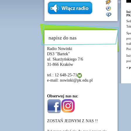
Inż
PK
Set
Tak
Spe
napisz do nas
prz
tra
Radio Nowinki
Pod
DS3 "Bartek"
Inż
ul. Skarżyńskiego 7/6
pod
31-866 Kraków
« p
tel.: 12 648-25-71
e-mail: nowinki@pk.edu.pl
Obserwuj nas na:
ZOSTAŃ JEDNYM Z NAS !!