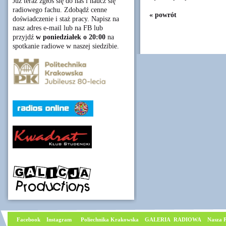
Już teraz zgłoś się do nas i naucz się
radiowego fachu. Zdobądź cenne
« powrót
doświadczenie i staż pracy. Napisz na
nasz adres e-mail lub na FB lub
przyjdź
w poniedziałek o 20:00
na
spotkanie radiowe w naszej siedzibie.
Facebook
I
nstagram
Poliechnika Krakowska
GALERIA RADIOWA
Nasza P