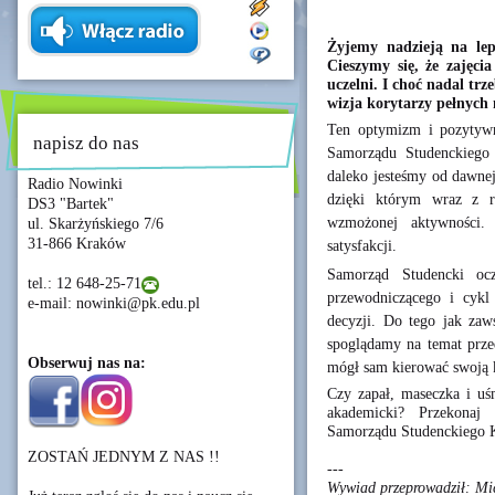
Żyjemy nadzieją na lep
Cieszymy się, że zajęc
uczelni. I choć nadal t
wizja korytarzy pełnych
Ten optymizm i pozytyw
napisz do nas
Samorządu Studenckiego 
daleko jesteśmy od dawne
Radio Nowinki
dzięki którym wraz z r
DS3 "Bartek"
wzmożonej aktywności. 
ul. Skarżyńskiego 7/6
31-866 Kraków
satysfakcji.
Samorząd Studencki oc
tel.: 12 648-25-71
przewodniczącego i cykl
e-mail: nowinki@pk.edu.pl
decyzji. Do tego jak zaw
spoglądamy na temat prze
Obserwuj nas na:
mógł sam kierować swoją k
Czy zapał, maseczka i u
akademicki? Przekonaj
Samorządu Studenckiego K
ZOSTAŃ JEDNYM Z NAS !!
---
Wywiad przeprowadził: Mic