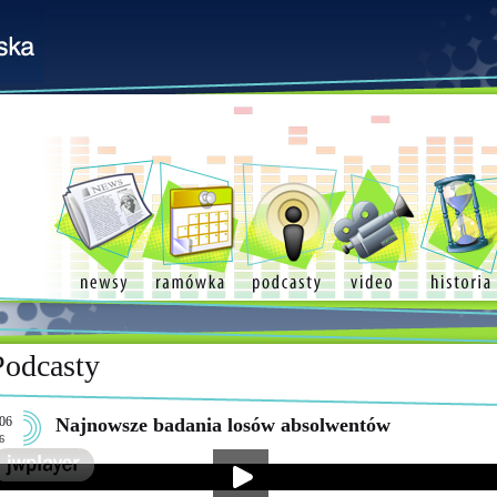
Podcasty
06
Najnowsze badania losów absolwentów
6