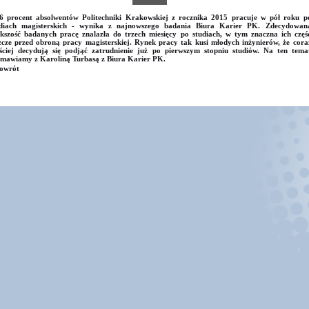
6 procent absolwentów Politechniki Krakowskiej z rocznika 2015 pracuje w pół roku p
udiach magisterskich - wynika z najnowszego badania Biura Karier PK. Zdecydowan
kszość badanych pracę znalazła do trzech miesięcy po studiach, w tym znaczna ich częś
zcze przed obroną pracy magisterskiej. Rynek pracy tak kusi młodych inżynierów, że cora
ściej decydują się podjąć zatrudnienie już po pierwszym stopniu studiów. Na ten tema
mawiamy z Karoliną Turbasą z Biura Karier PK.
owrót