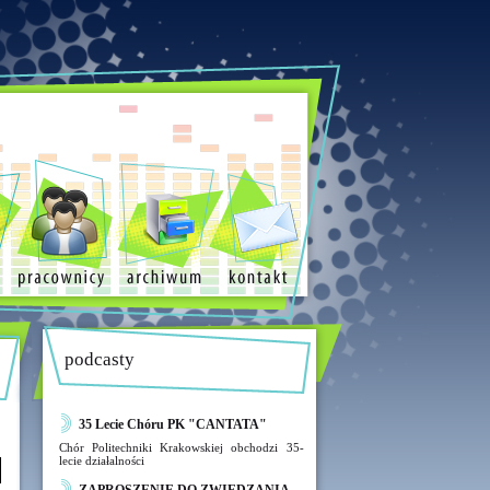
podcasty
35 Lecie Chóru PK "CANTATA"
Chór Politechniki Krakowskiej obchodzi 35-
lecie działalności