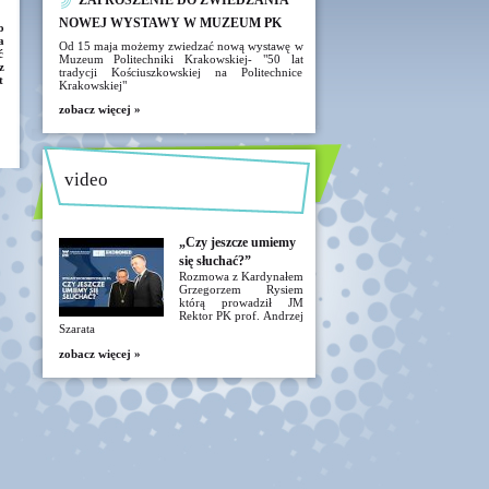
ZAPROSZENIE DO ZWIEDZANIA
NOWEJ WYSTAWY W MUZEUM PK
o
a
Od 15 maja możemy zwiedzać nową wystawę w
ć
Muzeum Politechniki Krakowskiej- "50 lat
z
tradycji Kościuszkowskiej na Politechnice
t
Krakowskiej"
zobacz więcej »
video
„Czy jeszcze umiemy
się słuchać?”
Rozmowa z Kardynałem
Grzegorzem Rysiem
którą prowadził JM
Rektor PK prof. Andrzej
Szarata
zobacz więcej »