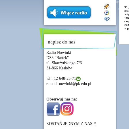
91,
st
wię
jes
czę
roz
« p
napisz do nas
Radio Nowinki
DS3 "Bartek"
ul. Skarżyńskiego 7/6
31-866 Kraków
tel.: 12 648-25-71
e-mail: nowinki@pk.edu.pl
Obserwuj nas na:
ZOSTAŃ JEDNYM Z NAS !!