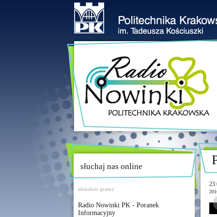
słuchaj nas online
23.
aktualnie gramy:
201
Radio Nowinki PK - Poranek
Informacyjny