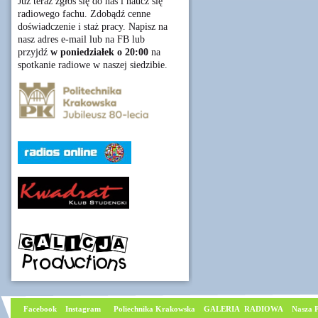
Już teraz zgłoś się do nas i naucz się
radiowego fachu. Zdobądź cenne
doświadczenie i staż pracy. Napisz na
nasz adres e-mail lub na FB lub
przyjdź
w poniedziałek o 20:00
na
spotkanie radiowe w naszej siedzibie.
Facebook
I
nstagram
Poliechnika Krakowska
GALERIA RADIOWA
Nasza P