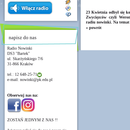
23 Kwietnia odbył się k
Zwycięzców czyli Weron
radiu nowinki. Na tema
« powrót
napisz do nas
Radio Nowinki
DS3 "Bartek"
ul. Skarżyńskiego 7/6
31-866 Kraków
tel.: 12 648-25-71
e-mail: nowinki@pk.edu.pl
Obserwuj nas na:
ZOSTAŃ JEDNYM Z NAS !!