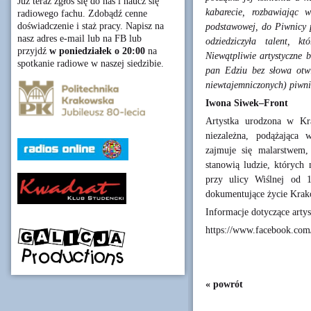
Już teraz zgłoś się do nas i naucz się
kabarecie, rozbawiając w
radiowego fachu. Zdobądź cenne
doświadczenie i staż pracy. Napisz na
podstawowej, do Piwnicy p
nasz adres e-mail lub na FB lub
odziedziczyła talent, k
przyjdź
w poniedziałek o 20:00
na
Niewątpliwie artystyczne b
spotkanie radiowe w naszej siedzibie.
pan Edziu bez słowa otwi
niewtajemniczonych) piwni
Iwona Siwek–Front
Artystka urodzona w Kr
niezależna, podążająca
zajmuje się malarstwem
stanowią ludzie, których 
przy ulicy Wiślnej od 1
dokumentujące życie Kra
Informacje dotyczące arty
https://www.facebook.com
« powrót