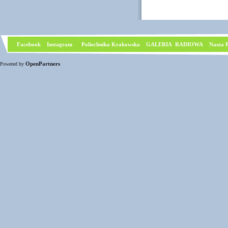
Facebook
I
nstagram
Poliechnika Krakowska
GALERIA RADIOWA
Nasza P
OpenPartners
Powered by