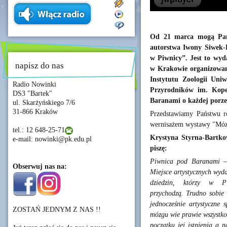
Od 21 marca mogą Pań
autorstwa Iwony Siwek-F
w Piwnicy”. Jest to wy
napisz do nas
w Krakowie organizowan
Instytutu Zoologii Uniw
Radio Nowinki
Przyrodników im. Kop
DS3 "Bartek"
Baranami o każdej porze
ul. Skarżyńskiego 7/6
31-866 Kraków
Przedstawiamy Państwu ro
wernisażem wystawy "Móz
tel.: 12 648-25-71
Krystyna Styrna-Bartko
e-mail: nowinki@pk.edu.pl
piszę:
Piwnica pod Baranami – o
Obserwuj nas na:
Miejsce artystycznych wy
dziedzin, którzy w Pi
przychodzą. Trudno sobie 
jednocześnie artystyczne
ZOSTAŃ JEDNYM Z NAS !!
mózgu wie prawie wszystko
początku jej istnienia a 