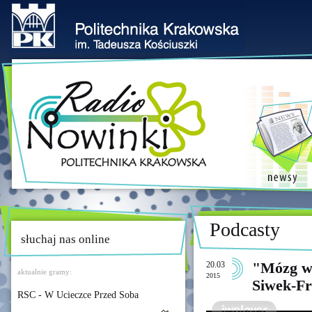
Podcasty
słuchaj nas online
20.03
"Mózg w 
aktualnie gramy:
2015
Siwek-Fr
RSC - W Ucieczce Przed Soba