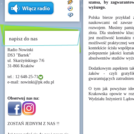
szansa, by zagwarantow
wyższego.
Polska bierze przykład 
naukowcami od zawsze 
rozwojem. Musimy pamięt
złota. Dla studentów kluc
jest możliwość kontaktu 
napisz do nas
możliwość praktycznej wer
kontekście ścisła współpr
Radio Nowinki
polepszenie jakości kształ
DS3 "Bartek"
absolwentów studiów wyż
ul. Skarżyńskiego 7/6
31-866 Kraków
Dodatkowym aspektem taki
żaków - czyli gratyf
tel.: 12 648-25-71
gwarantujących zatrudnien
e-mail: nowinki@pk.edu.pl
O tym jak powyższe idee
Krakowska opowie w rozm
Obserwuj nas na:
Wydziału Inżynierii Lądow
ZOSTAŃ JEDNYM Z NAS !!