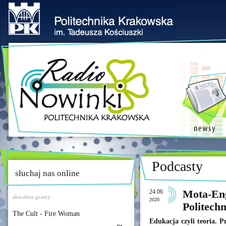
Podcasty
słuchaj nas online
24.06
Mota-Eng
aktualnie gramy:
2020
Politech
The Cult - Fire Woman
Edukacja czyli teoria. P