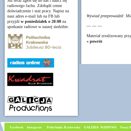
Już teraz zgłoś się do nas i naucz się
radiowego fachu. Zdobądź cenne
doświadczenie i staż pracy. Napisz na
Wywiad przeprowadził: Mic
nasz adres e-mail lub na FB lub
przyjdź
w poniedziałek o 20:00
na
--- --- ---
spotkanie radiowe w naszej siedzibie.
Materiał zrealizowany pr
« powrót
Facebook
I
nstagram
Poliechnika Krakowska
GALERIA RADIOWA
Nasza P