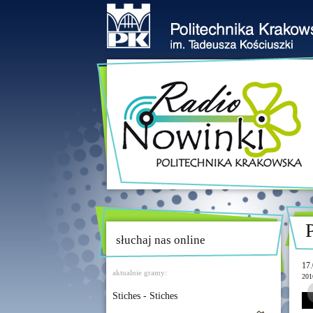
słuchaj nas online
17.
aktualnie gramy:
201
Stiches - Stiches