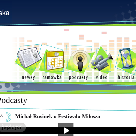
Podcasty
06
Michał Rusinek o Festiwalu Miłosza
6