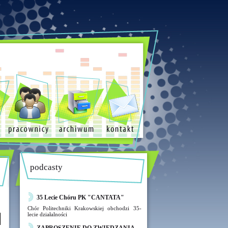
podcasty
35 Lecie Chóru PK "CANTATA"
Chór Politechniki Krakowskiej obchodzi 35-
lecie działalności