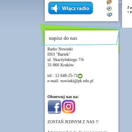
Z p
« p
napisz do nas
Radio Nowinki
DS3 "Bartek"
ul. Skarżyńskiego 7/6
31-866 Kraków
tel.: 12 648-25-71
e-mail: nowinki@pk.edu.pl
Obserwuj nas na:
ZOSTAŃ JEDNYM Z NAS !!