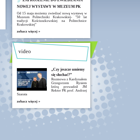
ZAPROSZENIE DO ZWIEDZANIA
NOWEJ WYSTAWY W MUZEUM PK
Od 15 maja możemy zwiedzać nową wystawę w
Muzeum Politechniki Krakowskiej- "50 lat
tradycji Kościuszkowskiej na Politechnice
Krakowskiej"
zobacz więcej »
video
„Czy jeszcze umiemy
się słuchać?”
Rozmowa z Kardynałem
Grzegorzem Rysiem
którą prowadził JM
Rektor PK prof. Andrzej
Szarata
zobacz więcej »