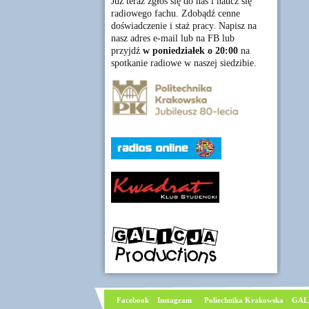
Już teraz zgłoś się do nas i naucz się
radiowego fachu. Zdobądź cenne
doświadczenie i staż pracy. Napisz na
nasz adres e-mail lub na FB lub
przyjdź
w poniedziałek o 20:00
na
spotkanie radiowe w naszej siedzibie.
Facebook
I
nstagram
Poliechnika Krakowska
GAL