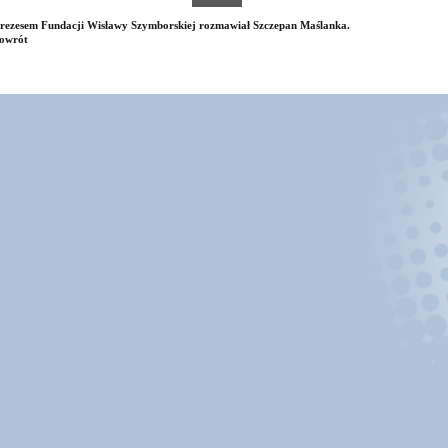
rezesem Fundacji Wisławy Szymborskiej rozmawiał Szczepan Maślanka.
owrót