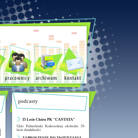
podcasty
35 Lecie Chóru PK "CANTATA"
Chór Politechniki Krakowskiej obchodzi 35-
lecie działalności