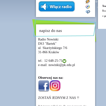
Tea
Roz
« p
napisz do nas
Radio Nowinki
DS3 "Bartek"
ul. Skarżyńskiego 7/6
31-866 Kraków
tel.: 12 648-25-71
e-mail: nowinki@pk.edu.pl
Obserwuj nas na:
ZOSTAŃ JEDNYM Z NAS !!