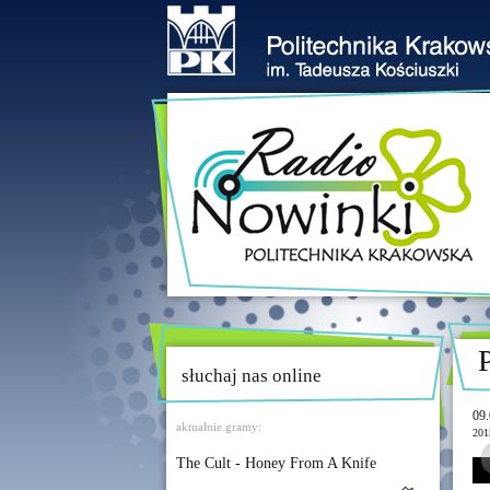
słuchaj nas online
09.
aktualnie gramy:
201
The Cult - Honey From A Knife