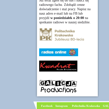
Już teraz zgłoś się do nas i naucz się
radiowego fachu. Zdobądź cenne
doświadczenie i staż pracy. Napisz na
nasz adres e-mail lub na FB lub
przyjdź
w poniedziałek o 20:00
na
spotkanie radiowe w naszej siedzibie.
Facebook
I
nstagram
Poliechnika Krakowska
GAL