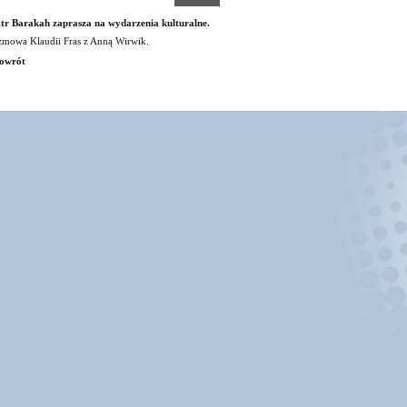
tr Barakah zaprasza na wydarzenia kulturalne.
mowa Klaudii Fras z Anną Wirwik.
owrót