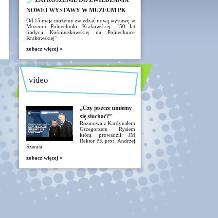
ZAPROSZENIE DO ZWIEDZANIA
NOWEJ WYSTAWY W MUZEUM PK
Od 15 maja możemy zwiedzać nową wystawę w
Muzeum Politechniki Krakowskiej- "50 lat
tradycji Kościuszkowskiej na Politechnice
Krakowskiej"
zobacz więcej »
video
„Czy jeszcze umiemy
się słuchać?”
Rozmowa z Kardynałem
Grzegorzem Rysiem
którą prowadził JM
Rektor PK prof. Andrzej
Szarata
zobacz więcej »