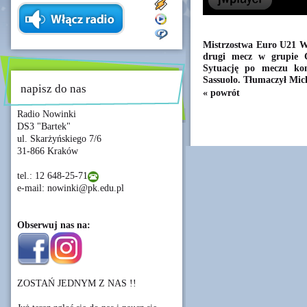
Mistrzostwa Euro U21 W 
drugi mecz w grupie C
Sytuację po meczu kom
Sassuolo. Tłumaczył Mich
napisz do nas
« powrót
Radio Nowinki
DS3 "Bartek"
ul. Skarżyńskiego 7/6
31-866 Kraków
tel.: 12 648-25-71
e-mail: nowinki@pk.edu.pl
Obserwuj nas na:
ZOSTAŃ JEDNYM Z NAS !!