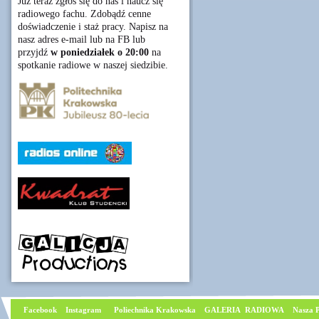
Już teraz zgłoś się do nas i naucz się
radiowego fachu. Zdobądź cenne
doświadczenie i staż pracy. Napisz na
nasz adres e-mail lub na FB lub
przyjdź
w poniedziałek o 20:00
na
spotkanie radiowe w naszej siedzibie.
Facebook
I
nstagram
Poliechnika Krakowska
GALERIA RADIOWA
Nasza P