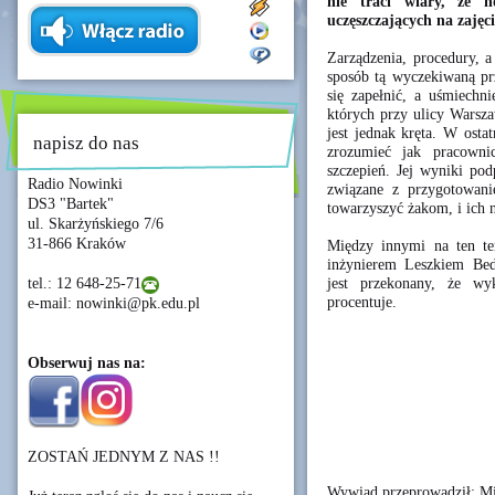
nie traci wiary, że 
uczęszczających na zajęci
Zarządzenia, procedury, a
sposób tą wyczekiwaną prz
się zapełnić, a uśmiechn
których przy ulicy Warsz
jest jednak kręta. W osta
napisz do nas
zrozumieć jak pracowni
szczepień. Jej wyniki pod
Radio Nowinki
związane z przygotowani
DS3 "Bartek"
towarzyszyć żakom, i ich 
ul. Skarżyńskiego 7/6
31-866 Kraków
Między innymi na ten te
inżynierem Leszkiem Bed
jest przekonany, że wy
tel.: 12 648-25-71
procentuje.
e-mail: nowinki@pk.edu.pl
Obserwuj nas na:
ZOSTAŃ JEDNYM Z NAS !!
Wywiad przeprowadził: Mi