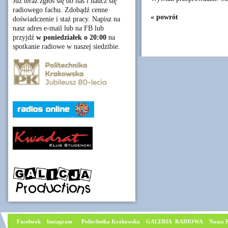
Już teraz zgłoś się do nas i naucz się
radiowego fachu. Zdobądź cenne
« powrót
doświadczenie i staż pracy. Napisz na
nasz adres e-mail lub na FB lub
przyjdź
w poniedziałek o 20:00
na
spotkanie radiowe w naszej siedzibie.
Facebook
I
nstagram
Poliechnika Krakowska
GALERIA RADIOWA
Nasza P