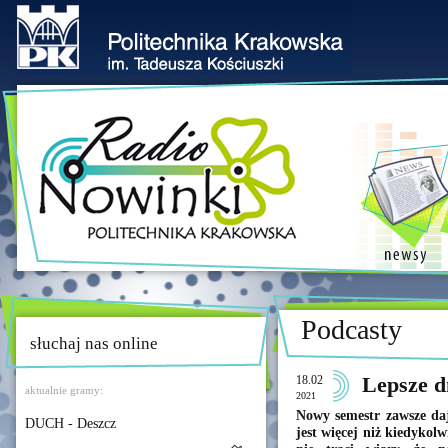
Podcasty
słuchaj nas online
18.02
Lepsze d
aktualnie gramy:
2021
Nowy semestr zawsze da
DUCH - Deszcz
jest więcej niż kiedykol