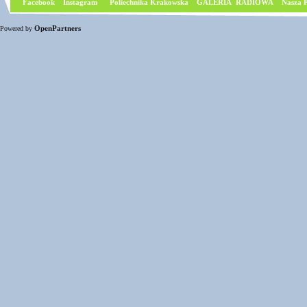
Facebook
I
nstagram
Poliechnika Krakowska
GALERIA RADIOWA
Nasza P
OpenPartners
Powered by