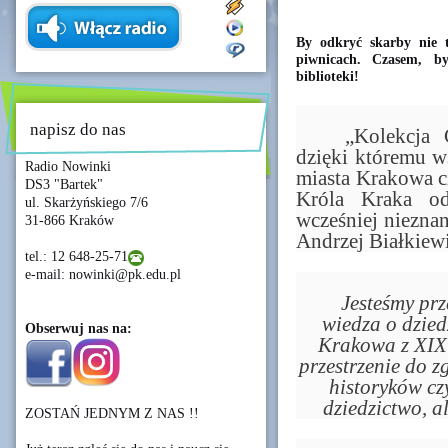
By odkryć skarby nie 
piwnicach. Czasem, b
biblioteki!
napisz do nas
	„Kolekcja Cracoviana” to unikatowy projekt, 
dzięki któremu ws
Radio Nowinki
miasta Krakowa czu
DS3 "Bartek"
Króla Kraka od
ul. Skarżyńskiego 7/6
wcześniej nieznan
31-866 Kraków
Andrzej Białkiew
tel.: 12 648-25-71
e-mail: nowinki@pk.edu.pl
Jesteśmy prze
wiedza o dzied
Obserwuj nas na:
Krakowa z XIX 
przestrzenie do z
historyków czy
dziedzictwo, a
ZOSTAŃ JEDNYM Z NAS !!