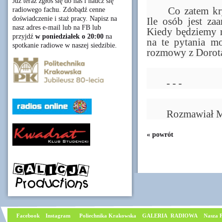
Już teraz zgłoś się do nas i naucz się
	Co zatem kryje w sobie „Kolekcja Cracoviana”? 
radiowego fachu. Zdobądź cenne
doświadczenie i staż pracy. Napisz na
Ile osób jest za
nasz adres e-mail lub na FB lub
Kiedy będziemy mo
przyjdź
w poniedziałek o 20:00
na
na te pytania mo
spotkanie radiowe w naszej siedzibie.
rozmowy z Dorotą
	- - -
	Rozmawiał M
« powrót
Facebook
I
nstagram
Poliechnika Krakowska
GALERIA RADIOWA
Nasza P