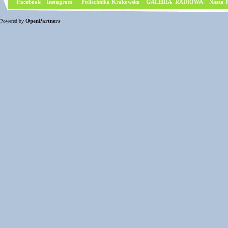
Facebook
I
nstagram
Poliechnika Krakowska
GALERIA RADIOWA
Nasza P
OpenPartners
Powered by