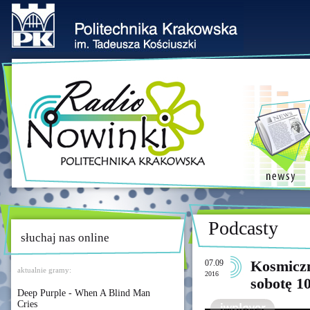
Podcasty
słuchaj nas online
07.09
Kosmiczn
aktualnie gramy:
2016
sobotę 1
Deep Purple - When A Blind Man
Cries