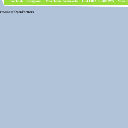
Facebook
I
nstagram
Poliechnika Krakowska
GALERIA RADIOWA
Nasza P
OpenPartners
Powered by