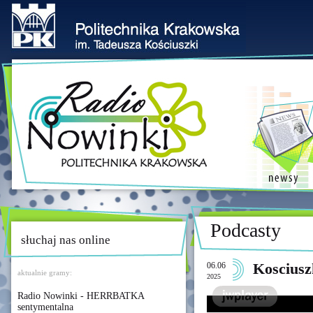
Podcasty
słuchaj nas online
06.06
Koscius
aktualnie gramy:
2025
Radio Nowinki - HERRBATKA
sentymentalna