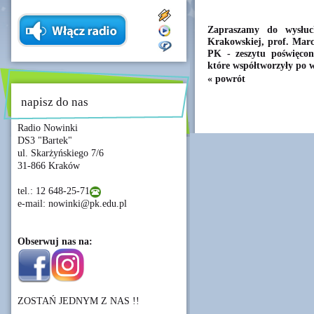
Zapraszamy do wysłuc
Krakowskiej, prof. Mar
PK - zeszytu poświęco
które współtworzyły po 
« powrót
napisz do nas
Radio Nowinki
DS3 "Bartek"
ul. Skarżyńskiego 7/6
31-866 Kraków
tel.: 12 648-25-71
e-mail: nowinki@pk.edu.pl
Obserwuj nas na:
ZOSTAŃ JEDNYM Z NAS !!