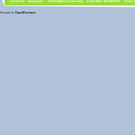
Facebook
I
nstagram
Poliechnika Krakowska
GALERIA RADIOWA
Nasza P
OpenPartners
Powered by