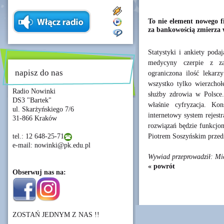
To nie element nowego f
za bankowością zmierza 
Statystyki i ankiety poda
medycyny czerpie z za
napisz do nas
ograniczona ilość lekarzy
wszystko tylko wierzcho
Radio Nowinki
służby zdrowia w Polsce
DS3 "Bartek"
właśnie cyfryzacja. Kons
ul. Skarżyńskiego 7/6
internetowy system rejest
31-866 Kraków
rozwiązań będzie funkcj
Piotrem Soszyńskim przed
tel.: 12 648-25-71
e-mail: nowinki@pk.edu.pl
Wywiad przeprowadził: Mic
« powrót
Obserwuj nas na:
ZOSTAŃ JEDNYM Z NAS !!