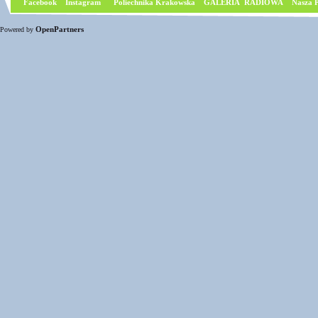
Facebook
I
nstagram
Poliechnika Krakowska
GALERIA RADIOWA
Nasza P
OpenPartners
Powered by