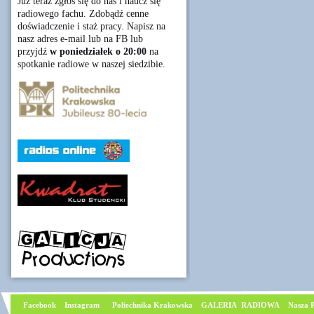
Już teraz zgłoś się do nas i naucz się
radiowego fachu. Zdobądź cenne
doświadczenie i staż pracy. Napisz na
nasz adres e-mail lub na FB lub
przyjdź
w poniedziałek o 20:00
na
spotkanie radiowe w naszej siedzibie.
Facebook
I
nstagram
Poliechnika Krakowska
GALERIA RADIOWA
Nasza P