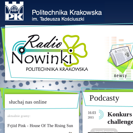
Podcasty
słuchaj nas online
16.03
Konkurs
aktualnie gramy:
2015
challeng
Frjiid Pink - House Of The Rising Sun