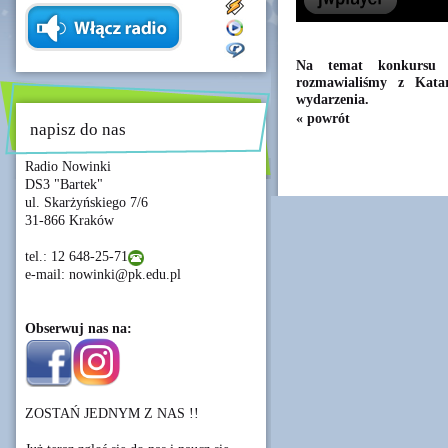
Na temat konkursu 
rozmawialiśmy z Katar
wydarzenia.
« powrót
napisz do nas
Radio Nowinki
DS3 "Bartek"
ul. Skarżyńskiego 7/6
31-866 Kraków
tel.: 12 648-25-71
e-mail: nowinki@pk.edu.pl
Obserwuj nas na:
ZOSTAŃ JEDNYM Z NAS !!