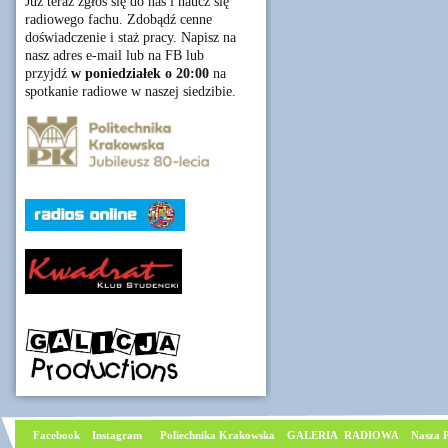
Już teraz zgłoś się do nas i naucz się
radiowego fachu. Zdobądź cenne
doświadczenie i staż pracy. Napisz na
nasz adres e-mail lub na FB lub
przyjdź
w poniedziałek o 20:00
na
spotkanie radiowe w naszej siedzibie.
Facebook
I
nstagram
Poliechnika Krakowska
GALERIA RADIOWA
Nasza P