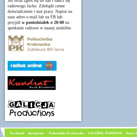
Już teraz zgłoś się do nas i naucz się
radiowego fachu. Zdobądź cenne
doświadczenie i staż pracy. Napisz na
nasz adres e-mail lub na FB lub
przyjdź
w poniedziałek o 20:00
na
spotkanie radiowe w naszej siedzibie.
Facebook
I
nstagram
Poliechnika Krakowska
GALERIA RADIOWA
Nasza P