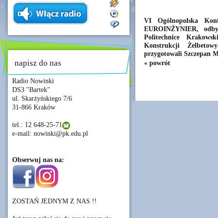
VI Ogólnopolska Kon
EUROINŻYNIER, odbył
Politechnice Krakows
Konstrukcji Żelbeto
przygotowali Szczepan M
napisz do nas
« powrót
Radio Nowinki
DS3 "Bartek"
ul. Skarżyńskiego 7/6
31-866 Kraków
tel.: 12 648-25-71
e-mail: nowinki@pk.edu.pl
Obserwuj nas na:
ZOSTAŃ JEDNYM Z NAS !!