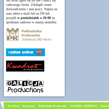
Już teraz zgłoś się do nas i naucz się
radiowego fachu. Zdobądź cenne
doświadczenie i staż pracy. Napisz na
nasz adres e-mail lub na FB lub
przyjdź
w poniedziałek o 20:00
na
spotkanie radiowe w naszej siedzibie.
Facebook
I
nstagram
Poliechnika Krakowska
GALERIA RADIOWA
Nasza P