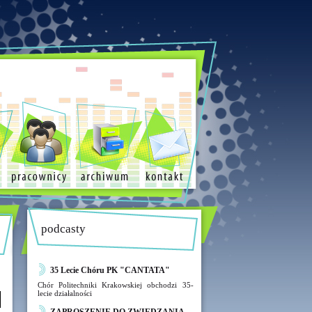
podcasty
35 Lecie Chóru PK "CANTATA"
Chór Politechniki Krakowskiej obchodzi 35-
lecie działalności