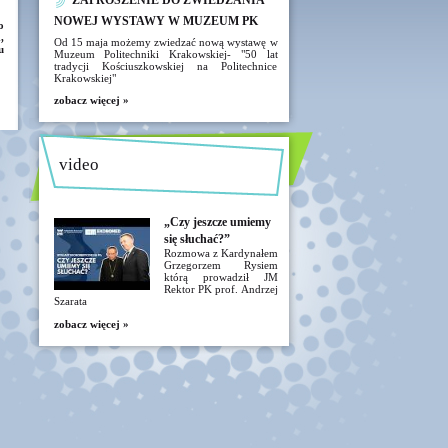
ZAPROSZENIE DO ZWIEDZANIA
NOWEJ WYSTAWY W MUZEUM PK
o
,
Od 15 maja możemy zwiedzać nową wystawę w
u
Muzeum Politechniki Krakowskiej- "50 lat
tradycji Kościuszkowskiej na Politechnice
Krakowskiej"
zobacz więcej »
video
„Czy jeszcze umiemy
się słuchać?”
Rozmowa z Kardynałem
Grzegorzem Rysiem
którą prowadził JM
Rektor PK prof. Andrzej
Szarata
zobacz więcej »