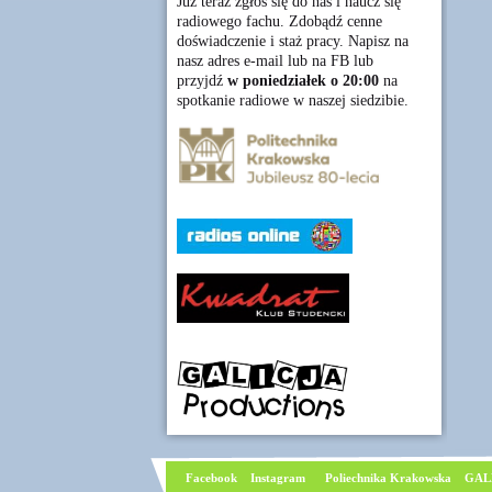
Już teraz zgłoś się do nas i naucz się
radiowego fachu. Zdobądź cenne
doświadczenie i staż pracy. Napisz na
nasz adres e-mail lub na FB lub
przyjdź
w poniedziałek o 20:00
na
spotkanie radiowe w naszej siedzibie.
Facebook
I
nstagram
Poliechnika Krakowska
GAL