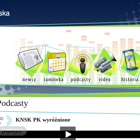
Podcasty
02
KNSK PK wyróżnione
7