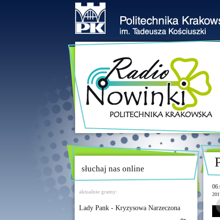
słuchaj nas online
06.
aktualnie gramy:
201
Lady Pank - Kryzysowa Narzeczona