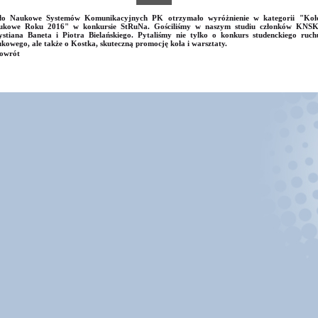
ło Naukowe Systemów Komunikacyjnych PK otrzymało wyróżnienie w kategorii "Koł
ukowe Roku 2016" w konkursie StRuNa. Gościliśmy w naszym studiu członków KNSK
stiana Baneta i Piotra Bielańskiego. Pytaliśmy nie tylko o konkurs studenckiego ruch
kowego, ale także o Kostka, skuteczną promocję koła i warsztaty.
owrót