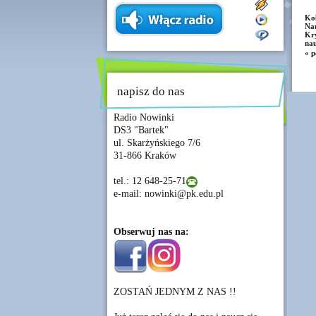
Ko
Na
Kry
nau
« p
napisz do nas
Radio Nowinki
DS3 "Bartek"
ul. Skarżyńskiego 7/6
31-866 Kraków
tel.: 12 648-25-71
e-mail: nowinki@pk.edu.pl
Obserwuj nas na:
ZOSTAŃ JEDNYM Z NAS !!