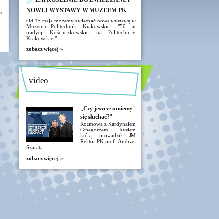
ZAPROSZENIE DO ZWIEDZANIA
NOWEJ WYSTAWY W MUZEUM PK
n
Od 15 maja możemy zwiedzać nową wystawę w
Muzeum Politechniki Krakowskiej- "50 lat
tradycji Kościuszkowskiej na Politechnice
Krakowskiej"
zobacz więcej »
video
„Czy jeszcze umiemy
się słuchać?”
Rozmowa z Kardynałem
Grzegorzem Rysiem
którą prowadził JM
Rektor PK prof. Andrzej
Szarata
zobacz więcej »