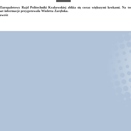
Europaletowy Rajd Politechniki Krakowskiej zbliża się coraz większymi krokami. Na te
at informacje przygotowała Wioletta Zarębska.
owrót