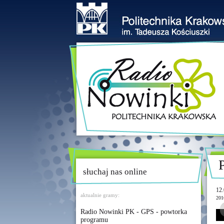
słuchaj nas online
12.
aktualnie gramy:
201
Radio Nowinki PK - GPS - powtorka
programu