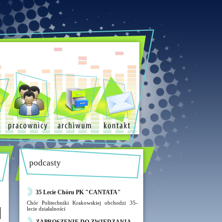
podcasty
35 Lecie Chóru PK "CANTATA"
Chór Politechniki Krakowskiej obchodzi 35-
lecie działalności