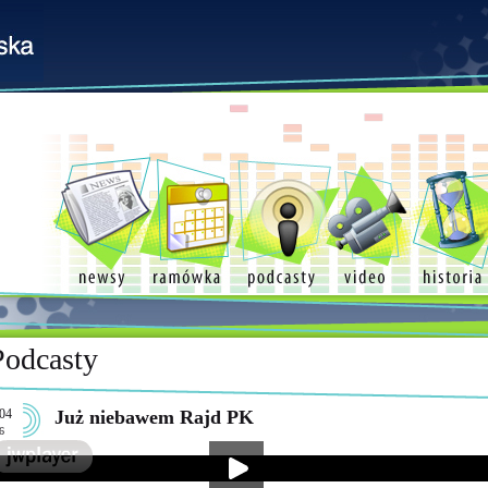
Podcasty
04
Już niebawem Rajd PK
6