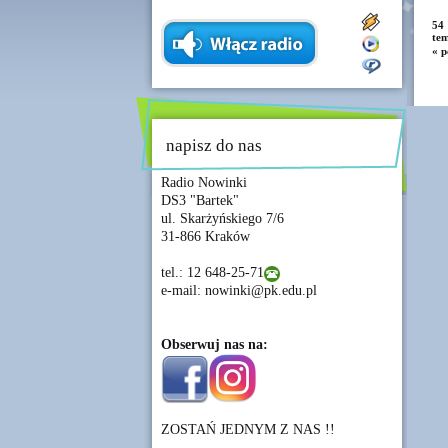
54 
tem
« p
napisz do nas
Radio Nowinki
DS3 "Bartek"
ul. Skarżyńskiego 7/6
31-866 Kraków
tel.: 12 648-25-71
e-mail: nowinki@pk.edu.pl
Obserwuj nas na:
ZOSTAŃ JEDNYM Z NAS !!