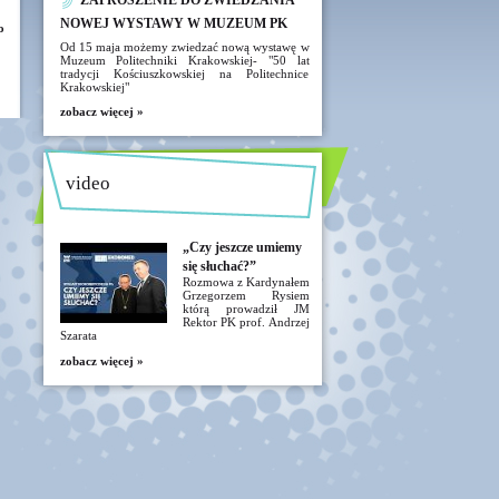
ZAPROSZENIE DO ZWIEDZANIA
NOWEJ WYSTAWY W MUZEUM PK
o
Od 15 maja możemy zwiedzać nową wystawę w
Muzeum Politechniki Krakowskiej- "50 lat
tradycji Kościuszkowskiej na Politechnice
Krakowskiej"
zobacz więcej »
video
„Czy jeszcze umiemy
się słuchać?”
Rozmowa z Kardynałem
Grzegorzem Rysiem
którą prowadził JM
Rektor PK prof. Andrzej
Szarata
zobacz więcej »