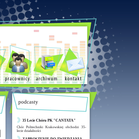
podcasty
35 Lecie Chóru PK "CANTATA"
Chór Politechniki Krakowskiej obchodzi 35-
lecie działalności