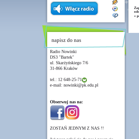
Zap
odd
« p
napisz do nas
Radio Nowinki
DS3 "Bartek"
ul. Skarżyńskiego 7/6
31-866 Kraków
tel.: 12 648-25-71
e-mail: nowinki@pk.edu.pl
Obserwuj nas na:
ZOSTAŃ JEDNYM Z NAS !!