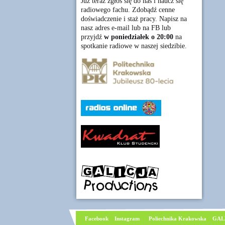
Już teraz zgłoś się do nas i naucz się
radiowego fachu. Zdobądź cenne
doświadczenie i staż pracy. Napisz na
nasz adres e-mail lub na FB lub
przyjdź
w poniedziałek o 20:00
na
spotkanie radiowe w naszej siedzibie.
Facebook
I
nstagram
Poliechnika Krakowska
GAL