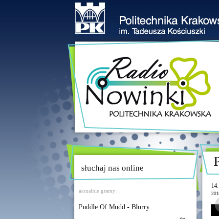
słuchaj nas online
14.
aktualnie gramy:
201
Puddle Of Mudd - Blurry