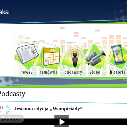
Podcasty
11
Jesienna edycja „Wampiriady”
8