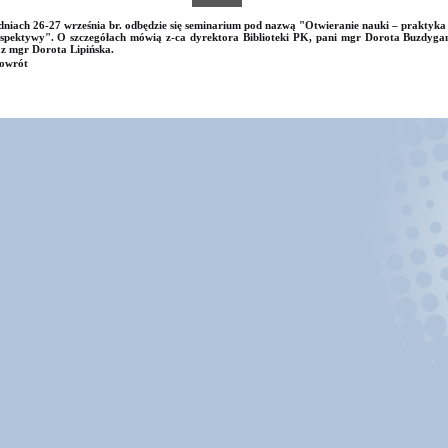
niach 26-27 września br. odbędzie się seminarium pod nazwą "Otwieranie nauki – praktyka 
spektywy". O szczegółach mówią z-ca dyrektora Biblioteki PK, pani mgr Dorota Buzdyga
z mgr Dorota Lipińska.
owrót