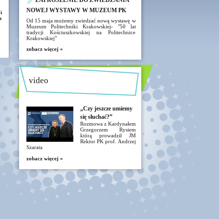
ZAPROSZENIE DO ZWIEDZANIA
NOWEJ WYSTAWY W MUZEUM PK
i
n
Od 15 maja możemy zwiedzać nową wystawę w
Muzeum Politechniki Krakowskiej- "50 lat
tradycji Kościuszkowskiej na Politechnice
Krakowskiej"
zobacz więcej »
video
„Czy jeszcze umiemy
się słuchać?”
Rozmowa z Kardynałem
Grzegorzem Rysiem
którą prowadził JM
Rektor PK prof. Andrzej
Szarata
zobacz więcej »