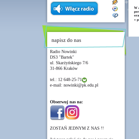
W d
per
ora
« p
napisz do nas
Radio Nowinki
DS3 "Bartek"
ul. Skarżyńskiego 7/6
31-866 Kraków
tel.: 12 648-25-71
e-mail: nowinki@pk.edu.pl
Obserwuj nas na:
ZOSTAŃ JEDNYM Z NAS !!