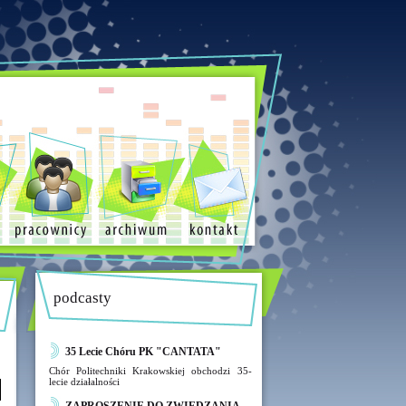
podcasty
35 Lecie Chóru PK "CANTATA"
Chór Politechniki Krakowskiej obchodzi 35-
lecie działalności