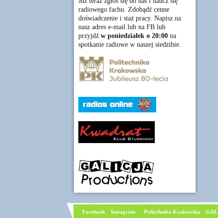
Już teraz zgłoś się do nas i naucz się
radiowego fachu. Zdobądź cenne
doświadczenie i staż pracy. Napisz na
nasz adres e-mail lub na FB lub
przyjdź
w poniedziałek o 20:00
na
spotkanie radiowe w naszej siedzibie.
Facebook
I
nstagram
Poliechnika Krakowska
GAL