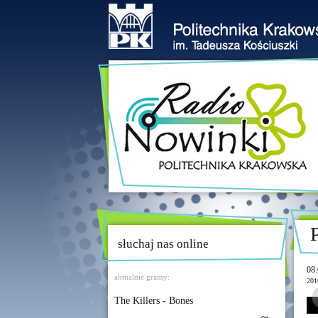
słuchaj nas online
08.
aktualnie gramy:
201
The Killers - Bones