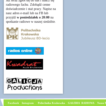
Już teraz zgłoś się do nas i naucz się
radiowego fachu. Zdobądź cenne
doświadczenie i staż pracy. Napisz na
nasz adres e-mail lub na FB lub
przyjdź
w poniedziałek o 20:00
na
spotkanie radiowe w naszej siedzibie.
Facebook
I
nstagram
Poliechnika Krakowska
GALERIA RADIOWA
Nasza P