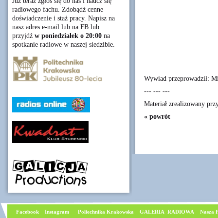
Już teraz zgłoś się do nas i naucz się
radiowego fachu. Zdobądź cenne
doświadczenie i staż pracy. Napisz na
nasz adres e-mail lub na FB lub
przyjdź
w poniedziałek o 20:00
na
spotkanie radiowe w naszej siedzibie.
Wywiad przeprowadził: Mi
--- --- ---
Materiał zrealizowany pr
« powrót
Facebook
I
nstagram
Poliechnika Krakowska
GALERIA RADIOWA
Nasza P