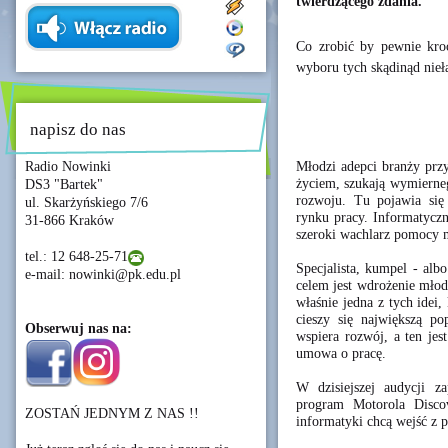
twierdzącego zdania.
Co zrobić by pewnie krocz
wyboru tych skądinąd nieł
napisz do nas
Młodzi adepci branży przy
Radio Nowinki
życiem, szukają wymierne
DS3 "Bartek"
rozwoju. Tu pojawia się 
ul. Skarżyńskiego 7/6
rynku pracy. Informatyczny
31-866 Kraków
szeroki wachlarz pomocy m
tel.: 12 648-25-71
Specjalista, kumpel - alb
e-mail: nowinki@pk.edu.pl
celem jest wdrożenie młod
właśnie jedna z tych idei,
cieszy się największą po
Obserwuj nas na:
wspiera rozwój, a ten jes
umowa o pracę.
W dzisiejszej audycji z
program Motorola Discov
ZOSTAŃ JEDNYM Z NAS !!
informatyki chcą wejść z 