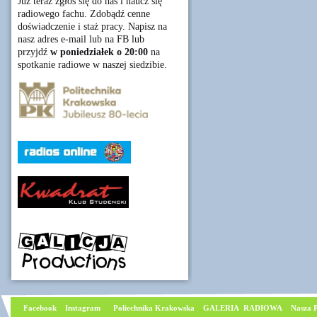
Już teraz zgłoś się do nas i naucz się
radiowego fachu. Zdobądź cenne
doświadczenie i staż pracy. Napisz na
nasz adres e-mail lub na FB lub
przyjdź
w poniedziałek o 20:00
na
spotkanie radiowe w naszej siedzibie.
Facebook
I
nstagram
Poliechnika Krakowska
GALERIA RADIOWA
Nasza P