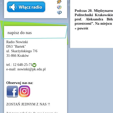
Podczas 20. Międzynar
Politechniki Krakowski
prof. Aleksandra B
przestrzeni”. Na miejscu
« powrót
napisz do nas
Radio Nowinki
DS3 "Bartek"
ul. Skarżyńskiego 7/6
31-866 Kraków
tel.: 12 648-25-71
e-mail: nowinki@pk.edu.pl
Obserwuj nas na:
ZOSTAŃ JEDNYM Z NAS !!