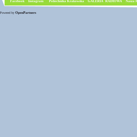
Facebook
I
nstagram
Poliechnika Krakowska
GALERIA RADIOWA
Nasza P
OpenPartners
Powered by